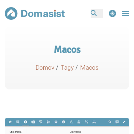
theme switcher
Macos
Domov
/
Tagy
/
Macos