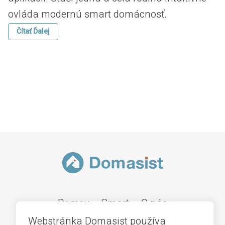
ovláda modernú smart domácnosť.
Čítať Ďalej
Domov
Smart
O nás
Webstránka Domasist používa