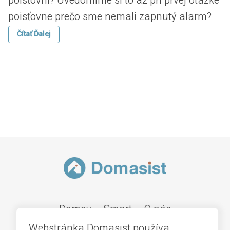
poisťovni? Uvedomíme si to až pri prvej otázke
poisťovne prečo sme nemali zapnutý alarm?
Čítať Ďalej
Domov
Smart
O nás
Webstránka Domasist používa