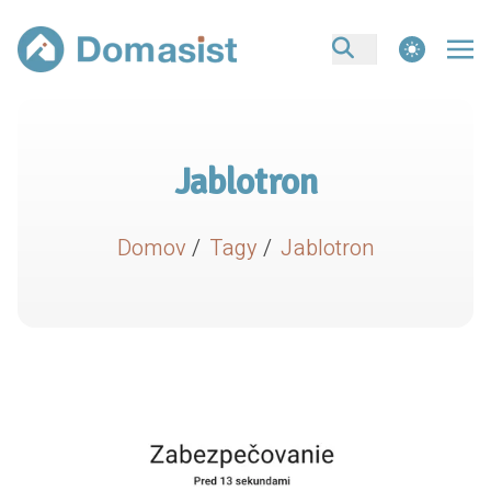
theme switcher
Jablotron
Domov
/
Tagy
/
Jablotron