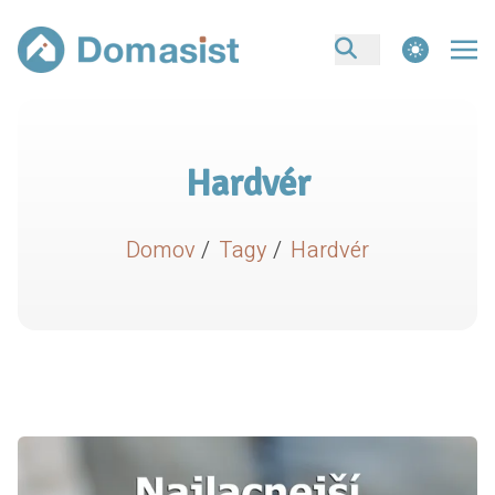
theme switcher
Hardvér
Domov
/
Tagy
/
Hardvér