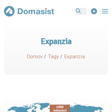
theme switcher
Expanzia
Domov
/
Tagy
/
Expanzia