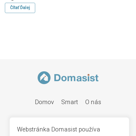
Čítať Ďalej
Domov
Smart
O nás
Webstránka Domasist používa