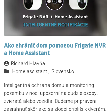
Ako chrániť dom pomocou Frigate NVR
a Home Assistant
Richard Hlavňa
Home assistant ,
Slovensko
Inteligentná ochrana domu a monitoring
pozemku v noci upozorní na cudzie osoby,
zvieratá alebo vozidlá. Budeme pripravení
zasiahnuť skôr ako sa zlodej priblíži k dverám.