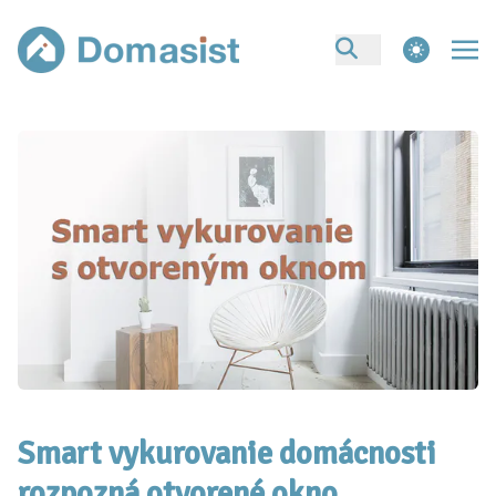
theme switcher
Smart vykurovanie domácnosti
rozpozná otvorené okno