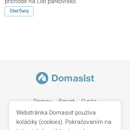
príchode na Lídl parkovisko.
Čítať Ďalej
Domov
Smart
O nás
Webstránka Domasist používa
koláčiky (cookies). Pokračovaním na