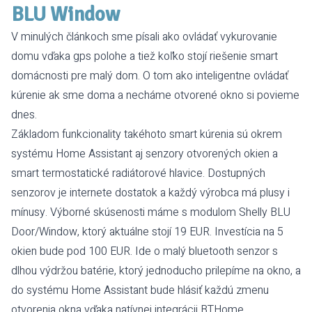
BLU Window
V minulých článkoch sme písali ako
ovládať vykurovanie
domu vďaka gps polohe
a tiež
koľko stojí riešenie smart
domácnosti pre malý dom
. O tom ako inteligentne ovládať
kúrenie ak sme doma a necháme otvorené okno si povieme
dnes.
Základom funkcionality takéhoto smart kúrenia sú okrem
systému
Home Assistant
aj
senzory otvorených okien
a
smart termostatické radiátorové hlavice
. Dostupných
senzorov je internete dostatok a každý výrobca má plusy i
mínusy. Výborné skúsenosti máme s modulom
Shelly BLU
Door/Window
, ktorý aktuálne stojí
19 EUR
. Investícia na 5
okien bude pod 100 EUR. Ide o malý bluetooth senzor s
dlhou výdržou batérie, ktorý jednoducho prilepíme na okno, a
do systému Home Assistant bude hlásiť každú zmenu
otvorenia okna vďaka natívnej integrácii
BTHome
.