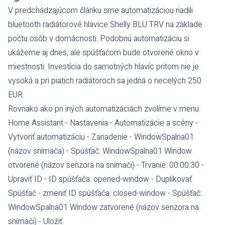
V
predchádzajúcom článku
sme automatizáciou riadili
bluetooth radiátorové hlavice Shelly BLU TRV na základe
počtu osôb v domácnosti. Podobnú automatizáciu si
ukážeme aj dnes, ale spúšťačom bude otvorené okno v
miestnosti. Investícia do samotných hlavíc pritom nie je
vysoká a pri piatich radiátoroch sa jedná o necelých
250
EUR
.
Rovnako ako pri iných
automatizáciách
zvolíme v menu
Home Assistant - Nastavenia - Automatizácie a scény -
Vytvoriť automatizáciu - Zariadenie - WindowSpalna01
(názov snímača) - Spúšťač: WindowSpalna01 Window
otvorené (názov senzora na snímači) - Trvanie: 00:00:30 -
Upraviť ID - ID spúšťača: opened-window - Duplikovať
Spúšťač - zmeniť ID spúšťača: closed-window - Spúšťač:
WindowSpalna01 Window zatvorené (názov senzora na
snímači) - Uložiť.