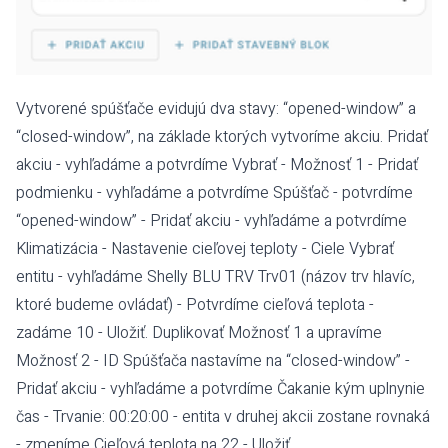
Vytvorené spúšťače evidujú dva stavy: “opened-window” a
“closed-window”, na základe ktorých vytvoríme akciu. Pridať
akciu - vyhľadáme a potvrdíme Vybrať - Možnosť 1 - Pridať
podmienku - vyhľadáme a potvrdíme Spúšťač - potvrdíme
“opened-window” - Pridať akciu - vyhľadáme a potvrdíme
Klimatizácia - Nastavenie cieľovej teploty - Ciele Vybrať
entitu - vyhľadáme Shelly BLU TRV Trv01 (názov trv hlavíc,
ktoré budeme ovládať) - Potvrdíme cieľová teplota -
zadáme 10 - Uložiť. Duplikovať Možnosť 1 a upravíme
Možnosť 2 - ID Spúšťača nastavíme na “closed-window” -
Pridať akciu - vyhľadáme a potvrdíme Čakanie kým uplnynie
čas - Trvanie: 00:20:00 - entita v druhej akcii zostane rovnaká
- zmeníme Cieľová teplota na 22 - Uložiť.