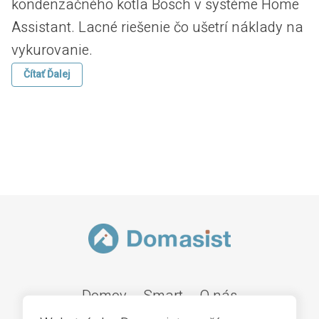
kondenzačného kotla Bosch v systéme Home
Assistant. Lacné riešenie čo ušetrí náklady na
vykurovanie.
Čítať Ďalej
Domov
Smart
O nás