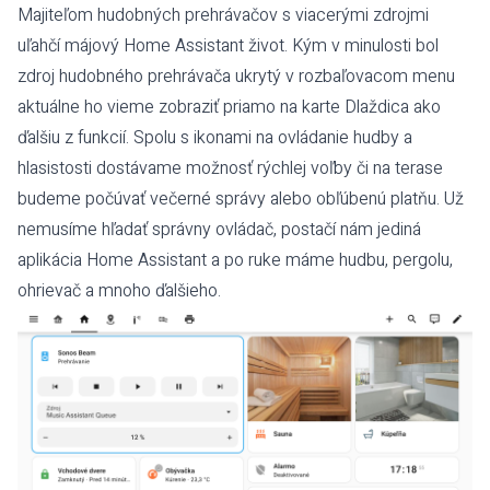
Majiteľom hudobných prehrávačov s viacerými zdrojmi
uľahčí májový Home Assistant život. Kým v minulosti bol
zdroj hudobného prehrávača ukrytý v rozbaľovacom menu
aktuálne ho vieme zobraziť priamo na karte Dlaždica ako
ďalšiu z funkcií. Spolu s ikonami na ovládanie hudby a
hlasistosti dostávame možnosť rýchlej voľby či na terase
budeme počúvať večerné správy alebo obľúbenú platňu. Už
nemusíme hľadať správny ovládač, postačí nám jediná
aplikácia Home Assistant a po ruke máme hudbu, pergolu,
ohrievač a mnoho ďalšieho.