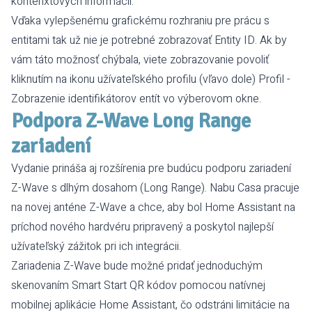
kontenxtových informácií.
Vďaka vylepšenému grafickému rozhraniu pre prácu s
entitami tak už nie je potrebné zobrazovať Entity ID. Ak by
vám táto možnosť chýbala, viete zobrazovanie povoliť
kliknutím na ikonu užívateľského profilu (vľavo dole) Profil -
Zobrazenie identifikátorov entít vo výberovom okne.
Podpora Z-Wave Long Range
zariadení
Vydanie prináša aj rozšírenia pre budúcu podporu zariadení
Z-Wave s dlhým dosahom (Long Range). Nabu Casa pracuje
na novej anténe Z-Wave a chce, aby bol Home Assistant na
príchod nového hardvéru pripravený a poskytol najlepší
užívateľský zážitok pri ich integrácii.
Zariadenia Z-Wave bude možné pridať jednoduchým
skenovaním Smart Start QR kódov pomocou natívnej
mobilnej aplikácie Home Assistant, čo odstráni limitácie na