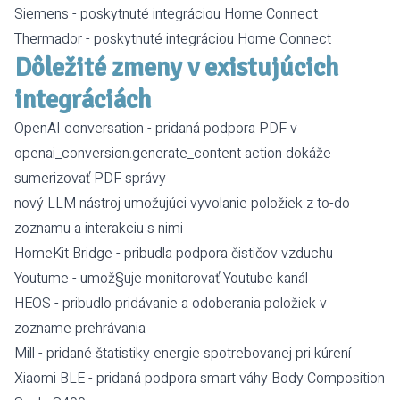
Siemens
- poskytnuté integráciou
Home Connect
Thermador
- poskytnuté integráciou
Home Connect
Dôležité zmeny v existujúcich
integráciách
OpenAI conversation
- pridaná podpora PDF v
openai_conversion.generate_content action
dokáže
sumerizovať PDF správy
nový LLM nástroj umožujúci vyvolanie položiek z to-do
zoznamu a interakciu s nimi
HomeKit Bridge
- pribudla podpora čističov vzduchu
Youtume
- umož§uje monitorovať Youtube kanál
HEOS
- pribudlo pridávanie a odoberania položiek v
zozname prehrávania
Mill
- pridané štatistiky energie spotrebovanej pri kúrení
Xiaomi BLE
- pridaná podpora smart váhy Body Composition