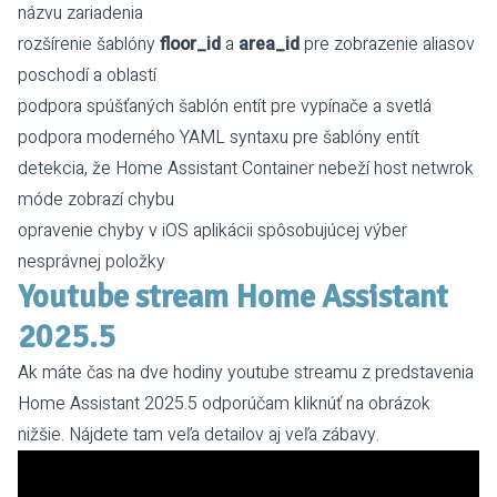
názvu zariadenia
rozšírenie šablóny
floor_id
a
area_id
pre zobrazenie aliasov
poschodí a oblastí
podpora spúšťaných
šablón entít
pre vypínače a svetlá
podpora moderného YAML syntaxu pre
šablóny entít
detekcia, že Home Assistant Container nebeží host netwrok
móde zobrazí chybu
opravenie chyby v iOS aplikácii spôsobujúcej výber
nesprávnej položky
Youtube stream Home Assistant
2025.5
Ak máte čas na dve hodiny youtube streamu z predstavenia
Home Assistant 2025.5 odporúčam kliknúť na obrázok
nižšie. Nájdete tam veľa detailov aj veľa zábavy.