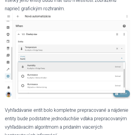
všetky jeho entity budú mať túto miestnosť zobrazenú
naprieč grafickým rozhraním.
Vyhľadávanie entít bolo kompletne prepracované a nájdenie
entity bude podstatne jednoduchšie vďaka prepracovaným
vyhľadávacím algoritmom a pridaním viacerých